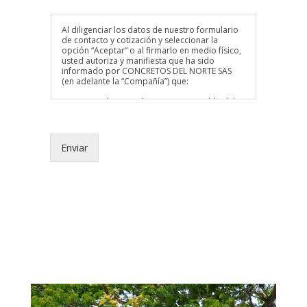
Al diligenciar los datos de nuestro formulario
de contacto y cotización y seleccionar la
opción “Aceptar” o al firmarlo en medio físico,
usted autoriza y manifiesta que ha sido
informado por CONCRETOS DEL NORTE SAS
(en adelante la “Compañía”) que:
La Compañía actuará como responsable del
Tratamiento de los datos personales de los
cuales soy titular y que, podrá recolectar, usar
y tratar mis datos personales (incluidos los
sensibles) conforme a la Política de
Enviar
tratamiento de la información y protección de
datos personales de la Compañía disponible
en https://concrenorte.co/wp/politica-de-
privacidad/.
Mis derechos como titular de los datos son los
previstos en la Constitución y la ley,
especialmente el derecho a conocer,
actualizar, rectificar y suprimir mi información
personal, así como el derecho a revocar el
consentimiento otorgado para el tratamiento
de mis datos personales.
Mis derechos podrán ser ejercidos
observando la Política de Tratamiento de